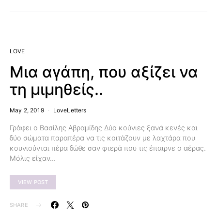
LOVE
Μια αγάπη, που αξίζει να
τη μιμηθείς..
May 2, 2019
LoveLetters
Γράφει ο Βασίλης Αβραμίδης Δύο κούνιες ξανά κενές και
δύο σώματα παραπέρα να τις κοιτάζουν με λαχτάρα που
κουνιούνται πέρα δώθε σαν φτερά που τις έπαιρνε ο αέρας.
Μόλις είχαν…
VIEW POST
SHARE