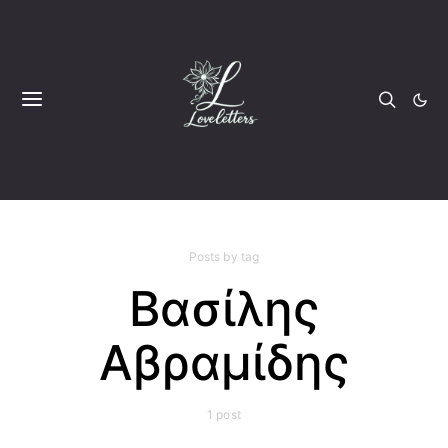
Posts by tag
Βασίλης
Αβραμίδης
1 post