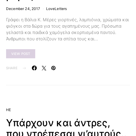
December 24, 2017
LoveLetters
Γράφει η Βάλια Κ. Μέρες γιορτινές, λαμπιόνια, χρώματα και
φιόγκοι στα δώρα για τους αγαπημένους μας. Πρόσωπα
γελαστά και παιδικά χαμόγελα σκορπισμένα παντού.
Άνθρωποι που στολίζουν τα σπίτια τους και…
VIEW POST
SHARE
HE
Υπάρχουν και άντρες,
που ντρέπεσαι γι’αυτούς..