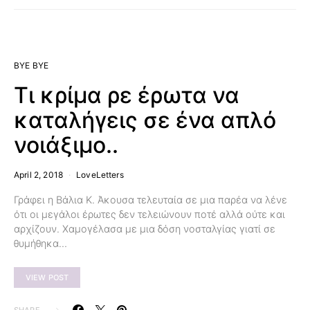
BYE BYE
Τι κρίμα ρε έρωτα να
καταλήγεις σε ένα απλό
νοιάξιμο..
April 2, 2018
LoveLetters
Γράφει η Βάλια Κ. Άκουσα τελευταία σε μια παρέα να λένε
ότι οι μεγάλοι έρωτες δεν τελειώνουν ποτέ αλλά ούτε και
αρχίζουν. Χαμογέλασα με μια δόση νοσταλγίας γιατί σε
θυμήθηκα…
VIEW POST