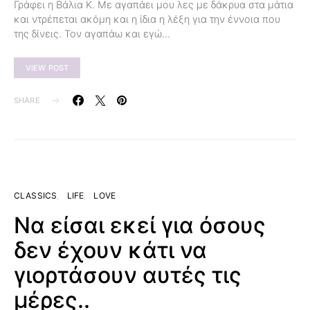
Γράφει η Βάλια Κ. Με αγαπάει μου λες με δάκρυα στα μάτια
και ντρέπεται ακόμη και η ίδια η λέξη για την έννοια που
της δίνεις. Τον αγαπάω και εγώ…
VIEW POST
SHARE
CLASSICS
LIFE
LOVE
Να είσαι εκεί για όσους
δεν έχουν κάτι να
γιορτάσουν αυτές τις
μέρες..