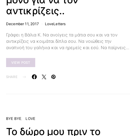
αντικρίζεις..
December 11, 2017
LoveLetters
Γράφει η Βάλια Κ. Να ανοίγεις τα μάτια σου και να τον
αντικρίζεις να κοιμάται δίπλα σου. Να νοιώθεις την
αναπνοή του γαλήνια και να ηρεμείς και εσύ. Να παίρνεις…
VIEW POST
SHARE
BYE BYE
LOVE
Το δώρο μου πριν το