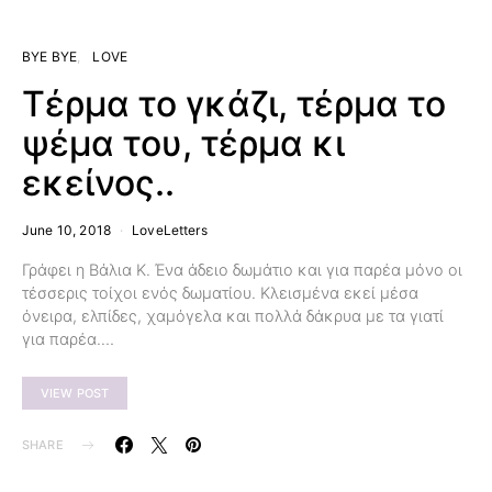
BYE BYE
LOVE
Τέρμα το γκάζι, τέρμα το
ψέμα του, τέρμα κι
εκείνος..
June 10, 2018
LoveLetters
Γράφει η Βάλια Κ. Ένα άδειο δωμάτιο και για παρέα μόνο οι
τέσσερις τοίχοι ενός δωματίου. Κλεισμένα εκεί μέσα
όνειρα, ελπίδες, χαμόγελα και πολλά δάκρυα με τα γιατί
για παρέα.…
VIEW POST
SHARE