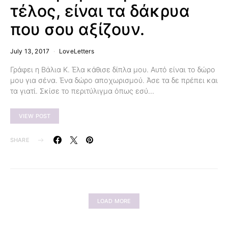
τέλος, είναι τα δάκρυα
που σου αξίζουν.
July 13, 2017
LoveLetters
Γράφει η Βάλια Κ. Έλα κάθισε δίπλα μου. Αυτό είναι το δώρο
μου για σένα. Ένα δώρο αποχωρισμού. Άσε τα δε πρέπει και
τα γιατί. Σκίσε το περιτύλιγμα όπως εσύ…
VIEW POST
SHARE
LOAD MORE