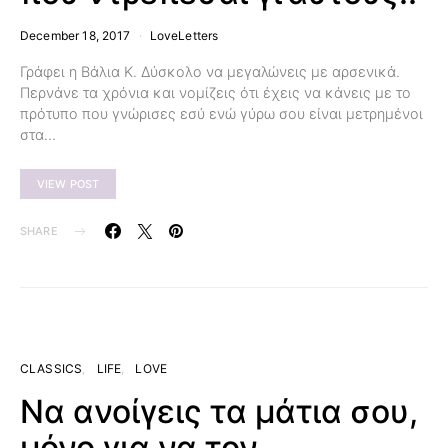
December 18, 2017
LoveLetters
Γράφει η Βάλια Κ. Δύσκολο να μεγαλώνεις με αρσενικά.
Περνάνε τα χρόνια και νομίζεις ότι έχεις να κάνεις με το
πρότυπο που γνώρισες εσύ ενώ γύρω σου είναι μετρημένοι
στα…
VIEW POST
SHARE
CLASSICS
LIFE
LOVE
Να ανοίγεις τα μάτια σου,
μόνο για να τον