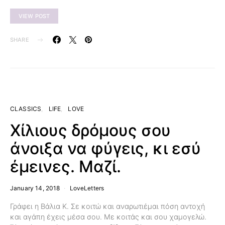
VIEW POST
SHARE
CLASSICS
LIFE
LOVE
Χίλιους δρόμους σου
άνοιξα να φύγεις, κι εσύ
έμεινες. Μαζί.
January 14, 2018
LoveLetters
Γράφει η Βάλια Κ. Σε κοιτώ και αναρωτιέμαι πόση αντοχή
και αγάπη έχεις μέσα σου. Με κοιτάς και σου χαμογελώ.