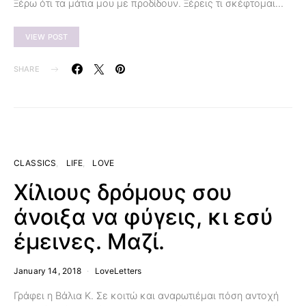
Ξέρω ότι τα μάτια μου με προδίδουν. Ξέρεις τι σκέφτομαι…
VIEW POST
SHARE
CLASSICS
LIFE
LOVE
Χίλιους δρόμους σου
άνοιξα να φύγεις, κι εσύ
έμεινες. Μαζί.
January 14, 2018
LoveLetters
Γράφει η Βάλια Κ. Σε κοιτώ και αναρωτιέμαι πόση αντοχή