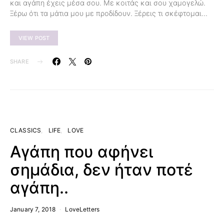
και αγάπη έχεις μέσα σου. Με κοιτάς και σου χαμογελώ.
Ξέρω ότι τα μάτια μου με προδίδουν. Ξέρεις τι σκέφτομαι…
VIEW POST
SHARE
CLASSICS
LIFE
LOVE
Αγάπη που αφήνει
σημάδια, δεν ήταν ποτέ
αγάπη..
January 7, 2018
LoveLetters