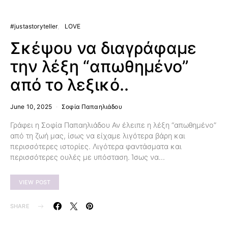
#justastoryteller
LOVE
Σκέψου να διαγράφαμε
την λέξη “απωθημένο”
από το λεξικό..
June 10, 2025
Σοφία Παπαηλιάδου
Γράφει η Σοφία Παπαηλιάδου Αν έλειπε η λέξη “απωθημένο”
από τη ζωή μας, ίσως να είχαμε λιγότερα βάρη και
περισσότερες ιστορίες. Λιγότερα φαντάσματα και
περισσότερες ουλές με υπόσταση. Ίσως να…
VIEW POST
SHARE