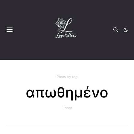
Posts by tag
απωθημένο
1 post