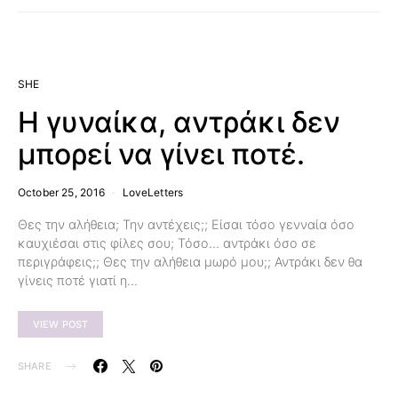
SHE
Η γυναίκα, αντράκι δεν
μπορεί να γίνει ποτέ.
October 25, 2016
LoveLetters
Θες την αλήθεια; Την αντέχεις;; Είσαι τόσο γενναία όσο
καυχιέσαι στις φίλες σου; Τόσο… αντράκι όσο σε
περιγράφεις;; Θες την αλήθεια μωρό μου;; Αντράκι δεν θα
γίνεις ποτέ γιατί η…
VIEW POST
SHARE