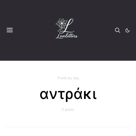
Posts by tag
αντράκι
2 posts