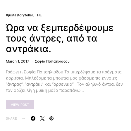
#justastoryteller
HE
Ώρα να ξεμπερδέψουμε
τους άντρες, από τα
αντράκια.
March 1, 2017
Σοφία Παπαηλιάδου
Γράφει η Σοφία Παπαηλιάδου Τα μπερδέψαμε τα πράγματα
κορίτσια. Μπλέξαμε τα μπούτια μας χάσαμε τις έννοιες
“άντρας”, “αντράκι” και “αρσενικό”. Τον αληθινό άντρα, δεν
τον ορίζει λίγη μυική μάζα παραπάνω…
VIEW POST
SHARE