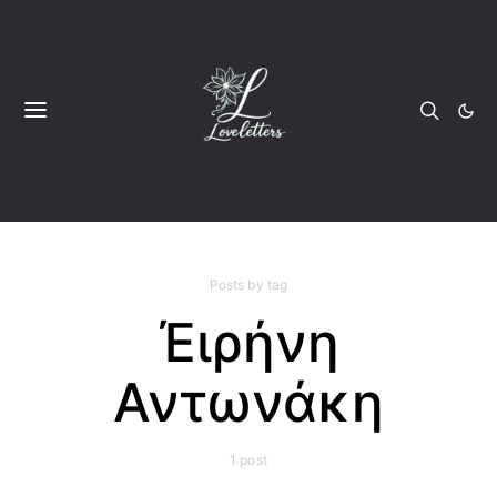
Posts by tag
Έιρήνη
Αντωνάκη
1 post