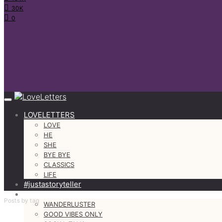
30K
0
LOVELETTERS
LOVE
HE
SHE
BYE BYE
CLASSICS
LIFE
#justastoryteller
MORE
Posts by tag
WANDERLUSTER
GOOD VIBES ONLY