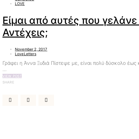
LOVE
Είμαι από αυτές που γελάνε
Αντέχεις;
November 2, 2017
LoveLetters
Γράφει η Άννα Ξυδιά Πίστεψε με, είναι πολύ δύσκολο έως
…
VIEW POST
SHARE