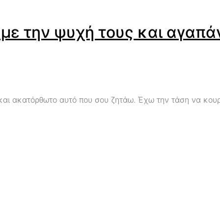
 με την ψυχή τους και αγαπά
 και ακατόρθωτο αυτό που σου ζητάω. Έχω την τάση να κουρ