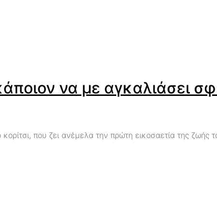
άποιον να με αγκαλιάσει σφ
ορίτσι, που ζει ανέμελα την πρώτη εικοσαετία της ζωής το