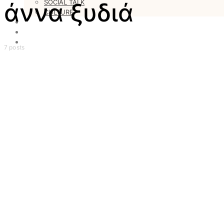
SOCIAL TALK
άννα ξυδιά
CULTURE
LOVESTARS
WRITERS
WEB RADIO
7 posts