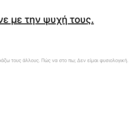
νε με την ψυχή τους.
άζω τους άλλους. Πώς να στο πω; Δεν είμαι φυσιολογική.