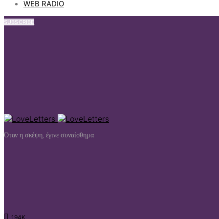
WEB RADIO
SUBSCRIBE
Όταν η σκέψη, έγινε συναίσθημα
194K