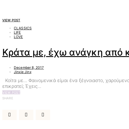
VIEW POST
CLASSICS
LIFE
LOVE
Κράτα με, έχω ανάγκη από κ
December 8, 2017
Jinxie Jinx
Κοίτα με… Φαινομενικά είμαι ένα ξέγνοιαστο, χαρούμενο κ
επικρατεί; Έχεις…
VIEW POST
SHARE