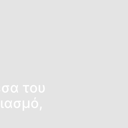
έσα του
σιασμό,
.