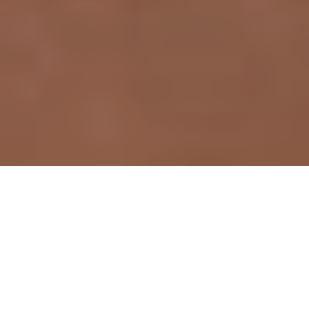
Και γενικά, δεν θέλω πολλά και ζητάω ακόμη
λιγότερα ξέροντας πως μια μέρα ίσως γίνουν.
Και αν δεν γίνουν, θα μείνουν σαν ανάμνηση, από
αυτές τις γουστόζικες που σε φτιάχνουν.
Νέα Ορλεάνη, εκεί θα βρεθώ και θα γυρνάω σαν τον
ζητιάνο όλη τη μέρα και θα χαιρετάω φίλους, θα